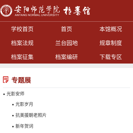
学校首页
首页
本馆概况
档案法规
兰台园地
规章制度
档案征集
档案编研
下载专区
专题展
光影安师
●
光影岁月
●
抗美援朝老照片
●
新年贺词
●