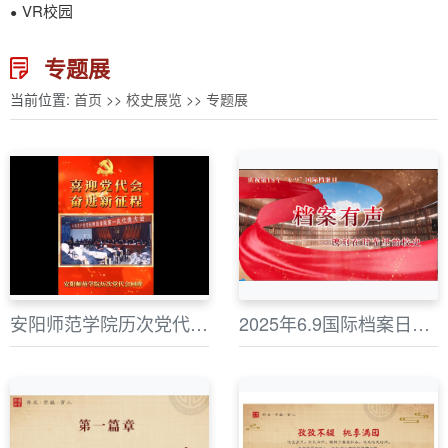
VR校园
●
专题展
当前位置:
首页
>>
校史展览
>>
专题展
安阳师范学院历次党代会回眸
2025年6.9国际档案日专题展