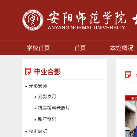
学校首页
首页
本馆概况
毕业合影
光影安师
●
光影岁月
●
抗美援朝老照片
●
新年贺词
●
校史展览
●