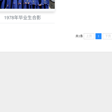
1978年毕业生合影
共1条
上页
1
下页