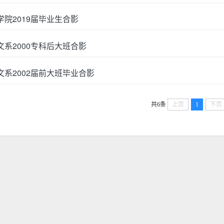
学院2019届毕业生合影
文系2000专科后大班合影
文系2002届前大班毕业合影
共6条
上页
1
下页