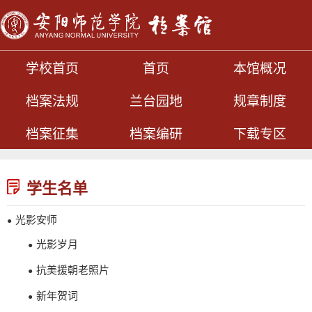
学校首页
首页
本馆概况
档案法规
兰台园地
规章制度
档案征集
档案编研
下载专区
学生名单
光影安师
●
光影岁月
●
抗美援朝老照片
●
新年贺词
●