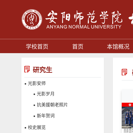
学校首页
首页
本馆概况
研究生
光影安师
●
光影岁月
●
抗美援朝老照片
●
新年贺词
●
校史展览
●