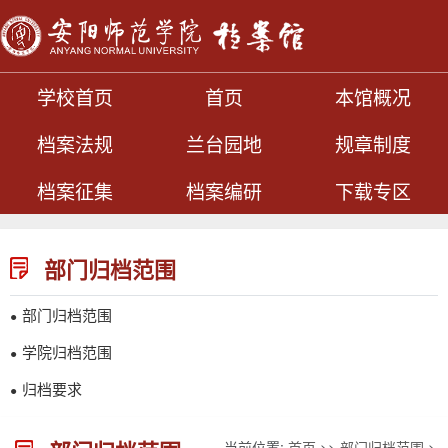
学校首页
首页
本馆概况
档案法规
兰台园地
规章制度
档案征集
档案编研
下载专区
部门归档范围
部门归档范围
●
学院归档范围
●
归档要求
●
当前位置:
首页
>>
部门归档范围
>>