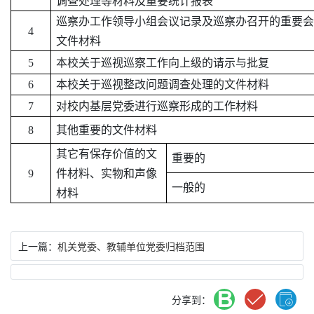
调查处理等
材料
及重要
统计报表
巡察办工作
领导小组会议记录及
巡察
办召开的重要会
4
文件材料
5
本校
关于巡视
巡察
工作向上级的请示与批复
6
本校
关于巡视整改问题调查处理的文件材料
7
对
校内
基层
党委
进行
巡察
形成的工作
材料
8
其他
重要的文件材料
其它有保存价值的文
重要的
9
件材料、实物和声像
一般的
材料
上一篇：
机关党委、教辅单位党委归档范围
分享到：