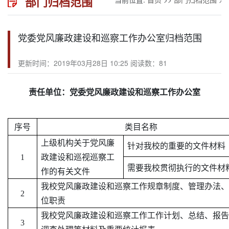
部门归档范围
党委党风廉政建设和巡察工作办公室归档范围
更新时间：2019年03月28日 10:25 阅读数：
81
责任单位：党委党风廉政建设
和巡察
工作办公室
序号
类目名称
上级
机构关于
党风廉
针对我校的
重要
的文件材料
1
政建设和巡
视巡
察工
需要我校贯彻执行的文件材
作的有关
文件
我校党风廉政建设
和巡察工作
规章制度、
管理办法、
2
位职责
我校党风廉政建设
和巡察工作
工作计划、
总结、报告
3