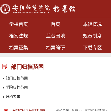
学校首页
首页
本馆概况
档案法规
兰台园地
规章制度
档案征集
档案编研
下载专区
部门归档范围
部门归档范围
●
学院归档范围
●
归档要求
●
当前位置:
首页
>>
部门归档范围
>>