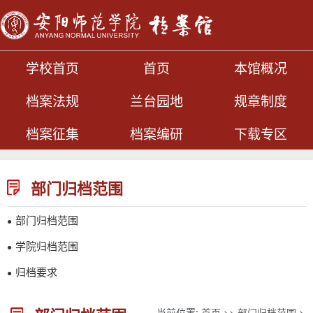
学校首页
首页
本馆概况
档案法规
兰台园地
规章制度
档案征集
档案编研
下载专区
部门归档范围
部门归档范围
●
学院归档范围
●
归档要求
●
当前位置:
首页
>>
部门归档范围
>>