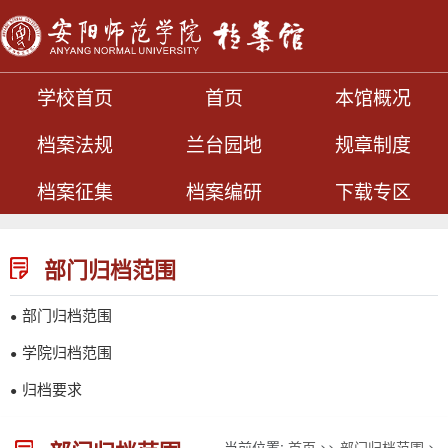
学校首页
首页
本馆概况
档案法规
兰台园地
规章制度
档案征集
档案编研
下载专区
部门归档范围
部门归档范围
●
学院归档范围
●
归档要求
●
当前位置:
首页
>>
部门归档范围
>>