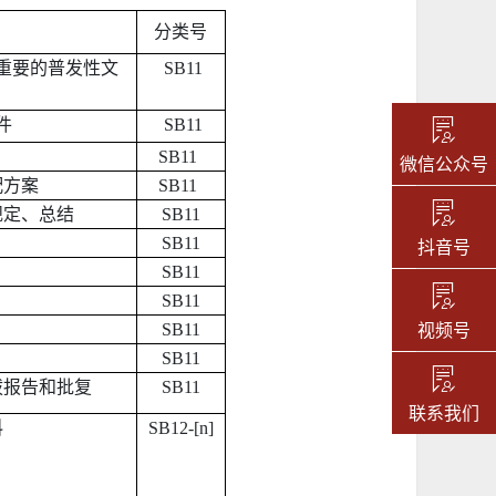
分类号
重要的普发性文
SB11
件
SB11
SB11
微信公众号
配方案
SB11
规定、总结
SB11
抖音号
SB11
SB11
SB11
视频号
SB11
SB11
拨报告和批复
SB11
联系我们
料
SB12-[n]