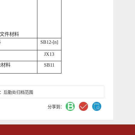
文件材料
料
SB12-[n]
JX13
像材料
SB11
：
后勤处归档范围
分享到：