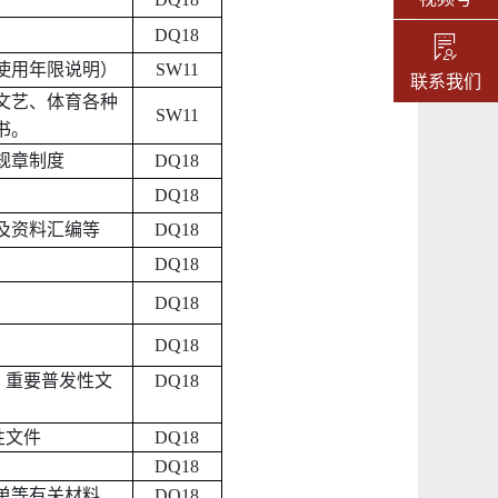
DQ18
使用年限说明）
SW11
联系我们
文艺、体育各种
SW11
书。
规章制度
DQ18
DQ18
及资料汇编等
DQ18
DQ18
DQ18
DQ18
、重要普发性文
DQ18
性文件
DQ18
DQ18
单等有关材料
DQ18