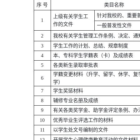
序 号
类目名称
针对我校的、重要
上级有关学生工
1
作的文件
一般普发性文件
2
我校有关学生管理工作条例、决定、通
3
学生工作的计划、总结、规章制度
4
本、专科学生学籍表（卡）及成绩表
5
各类新生录取审批表
学籍变更材料（升学、留学、休学、复
6
学）
7
学生奖惩材料
8
辅
修专业
名册及
成绩
9
有关各类奖学金、助学金评定条例、办
10
优秀毕业生评选工作的材料
11
以学生处文号编制的文件
12
开展学生心理健康教育活动的文件材料