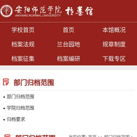
学校首页
首页
本馆概况
档案法规
兰台园地
规章制度
档案征集
档案编研
下载专区
部门归档范围
部门归档范围
●
学院归档范围
●
归档要求
●
当前位置:
首页
>>
部门归档范围
>>