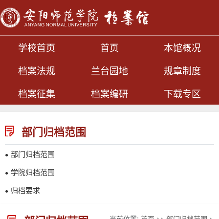
学校首页
首页
本馆概况
档案法规
兰台园地
规章制度
档案征集
档案编研
下载专区
部门归档范围
部门归档范围
●
学院归档范围
●
归档要求
●
当前位置:
首页
>>
部门归档范围
>>