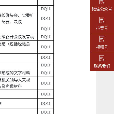
微信公众号
DQ11
院长碰头会、党委扩
DQ11
、纪要、决议
抖音号
DQ11
上级召开会议发言稿
DQ11
总结（包括经验总
视频号
DQ11
、批复
DQ11
DQ11
联系我们
作形成的文字材料
DQ11
级机关领导人来视
DQ11
、报告及声像材料
DQ11
章
DQ11
DQ11