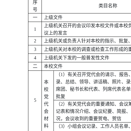
序
类目名称
号
一
上级文件
上级机关召开的会议印发本校文件或本校
1
议上的发言
2
上级机关或负责人针对本校的指示、批复
3
上级机关对本校的调查或检查工作形成的
4
上级机关下发的一般普发性文件
二
本校文件
（
1
）有关召开党代会的请示、报告
录、总结、领导、讲话稿、照片、录
本
席团、秘书长和代表、列席代表名单
校
批复
党
5
代
（
2
）有关党代会的重要通知、会议
会
记表和情况介绍、会议纪要、简报、
材
况，会议收到的重要贺电、贺信
料
（
3
）小组会议记录、工作人员名单