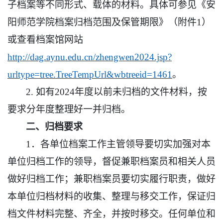
子档案等不同形式、载体的材料。具体可参见《安
阳师范学院档案归档范围及保管期限》（附件
1
）
或查看档案馆网站
http://dag.aynu.edu.cn/zhengwen2024.jsp?
urltype=tree.TreeTempUrl&wbtreeid=1461
。
2.
如有
202
4
年度以前未归档的文件材料，按
要求分年度整理好一并归档。
二、归档要求
1．各单位档案工作主管领导要切实加强对本
单位归档工作的领导，督促兼职档案员和相关人员
做好归档工作；兼职档案员要切实履行职责，做好
本单位归档材料的收集、整理与移交工作，保证归
档文件材料完整、齐全，并按时移交。任何单位和