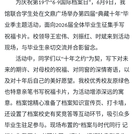
为庆祝
第
个“
·
国际档案日”，
月
日，
我
19
6
9
6
9
馆联合学生处在文鼎广场举办第四届
“典藏十年”毕
业季主题活动，面向
届全体毕业生征集手写
2026
祝福卡片。校领导王宏伟、刘振红、时斌来到活动
现场，与毕业生亲切交流并合影留念。
活动中，同学们以
“十年之约”为契，写下对未
来的期许、对母校的祝福、对同窗的深情寄语，以
及对十年后自己的美好愿望。我校优秀校友原绿色
也特意亲笔书写祝福卡片，为活动增添深远的寓
意。档案馆精心准备了档案知识宣传页
、
打卡墙
，
还设置了
档案校史有奖竞答等互动环节，吸引众多
毕业生驻足参与。现场布置的
“档案与时代同行 记