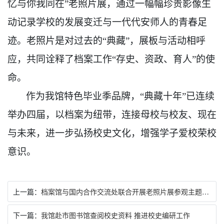
忆与你我同在”老照片展，通过一幅幅珍贵影像生
动记录学校的发展变迁与一代代安师人的青春足
迹
。
老照片是对过去的
“典藏”，展板与活动相呼
应，共同诠释了档案工作“存史、资政、育人”的使
命。
作为我
馆
特色毕业季品牌，
“典藏十年”已连续
举办四届，以档案为纽带，连接母校与校友、现在
与未来，进一步弘扬校史文化，增强学子爱校荣校
意识。
上一篇：
档案馆与国内合作交流处联合开展老照片展参观主题党日活动
下一篇：
我馆赴市图书馆查阅校史资料 推进校史编研工作