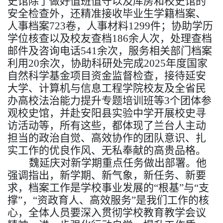
史馆除了做好值班值守以及库房和校史馆的
安全检查外，还
精准接收
毕业生学籍档案、
人事档案
7
23
卷，
人事材料
1299件
；
协助学历
学位核查
以及校友查档
186余人次
，
处理查档
邮件
及
咨询电话
541余次，服务
相关
部门档案
利用
20余
次
，
协助科研处完成
2025年度国家
自然科学基金项目资金监督检查
，
接待延安
大学、计算机与信息工程学院校友及全省民
办高校法治能力提升专题培训班等
3个团体参
观校史馆，并赴安阳县实验中学开展校史寻
访活动等，所有这些，都体现了
兰台人主动
担当的政治自觉、高效协作的团队意识、扎
实工作的优良作风、无私奉献的高贵品格。
魏延庆对新学期重点任务做出部署。他
强调指出，新学期、新气象，新任务、新要
求，档案工作是学校事业发展的
“根基”与“支
撑”，“资政育人、高效服务”是我们工作的核
心，全体人员要深入贯彻学校教育教学会议