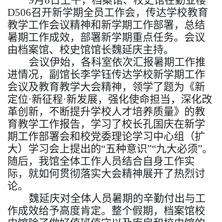
D506召开新学期全
员
工作会，传达学校教育
教学工作会议精神
和
新学期
工作部署
，总结
暑期工作成效，部署新学期重点任务。
会议
由档案馆、校史馆馆长魏延庆主持。
会议伊始，各科室依次汇报暑期工作推
进情况，副馆长李学钰传达学校新学期工作
会议及教育教学大会精神，
领学了
题为《新
定位
·
新征程
·
新发展
，
强化使命担当
，
深化改
革创新
，
不断提升学校人才培养质量》的教
育教学工作报告
，学习了校长孔国庆在新学
期工作部署会和校党委理论学习中心组（扩
大）学习会上提出的
“五种意识”“九大必须”。
随后，我馆全体工作人员结合自身工作实
际，就如何贯彻落实大会精神展开了热烈讨
论。
魏延庆对全体人员暑期的辛勤付出与工
作成效给予高度肯定。整个假期，档案馆校