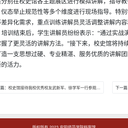
员分
别
在校史馆各
主题
展区进行模拟讲解，指导教
、仪态
举止
规范性等
多个维度进行
现场指导
。
特别
等差异化需求
，
重点训练讲解员灵活调整讲解内容
培训结束后，
学生讲解员纷纷
表示：
“通过实战
掌握了更灵活的讲解方法。
”
接下来，
校史馆将持
打造
一支思想过硬、
专业
精湛、服务优质的
讲解团
新的
活力。
一篇：
校史馆接待我校优秀校友武新军、徐学军一行参观交流
下一篇
版权所有 2023 安阳师范学院档案馆