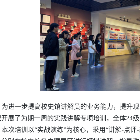
为
进一步
提
高校史馆
讲解员的
业务能力，提升
现
织开展了
为期一周的
实践讲解专项培训，全体
24级
本次培训以
“实战演练”为核心，
采用
“讲解-点