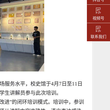
视频号
联系我们
场服务水平，校史馆于
4
月
7
日
至
11日
学生讲解员参与
此次培训
。
评-改进”的闭环培训模式。培训中，
参训