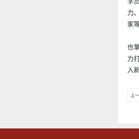
学
力
家
也
力
入
上