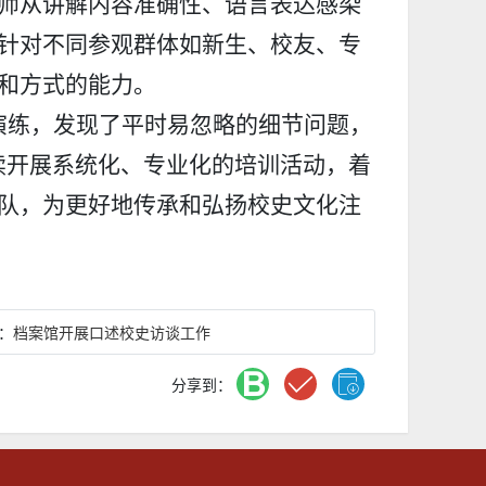
师从
讲解
内容准确性、语言
表达
感染
针对不同参观群体如新生、校友、专
和方式的能力
。
演练，发现了
平时易忽略的
细节问题，
续开展
系统化、专业化的
培训
活动
，
着
队，为
更好地传承和弘扬校史文化
注
：
档案馆开展口述校史访谈工作
分享到：