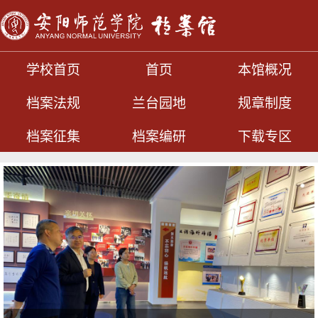
学校首页
首页
本馆概况
档案法规
兰台园地
规章制度
档案征集
档案编研
下载专区