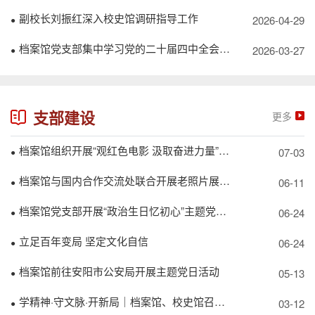
副校长刘振红深入校史馆调研指导工作
2026-04-29
●
档案馆党支部集中学习党的二十届四中全会精神 谋划“十五五”档案事业发展
2026-03-27
●
支部建设
更多
档案馆组织开展“观红色电影 汲取奋进力量”主题党日活动
07-03
●
档案馆与国内合作交流处联合开展老照片展参观主题党日活动
06-11
●
档案馆党支部开展“政治生日忆初心”主题党日活动
06-24
●
立足百年变局 坚定文化自信
06-24
●
档案馆前往安阳市公安局开展主题党日活动
05-13
●
学精神·守文脉·开新局｜档案馆、校史馆召开贯彻落实学校第五次党代会精神专题会
03-12
●