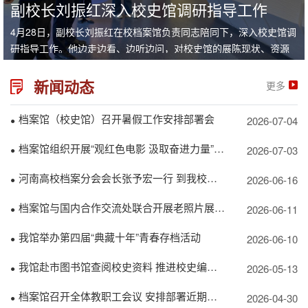
副校长刘振红深入校史馆调研指导工作
4月28日，副校长刘振红在校档案馆负责同志陪同下，深入校史馆调
研指导工作。他边走边看、边听边问，对校史馆的展陈现状、资源
利用与育人功能提出明确要求，为校史馆下一...
新闻动态
更多
档案馆（校史馆）召开暑假工作安排部署会
2026-07-04
●
档案馆组织开展“观红色电影 汲取奋进力量”主题党日活动
2026-07-03
●
河南高校档案分会会长张予宏一行 到我校调研指导并开展业务培训
2026-06-16
●
档案馆与国内合作交流处联合开展老照片展参观主题党日活动
2026-06-11
●
我馆举办第四届“典藏十年”青春存档活动
2026-06-10
●
我馆赴市图书馆查阅校史资料 推进校史编研工作
2026-05-13
●
档案馆召开全体教职工会议 安排部署近期重点工作
2026-04-30
●